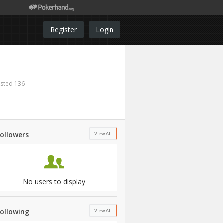
Register
Login
sted 136
Followers
View All
No users to display
Following
View All